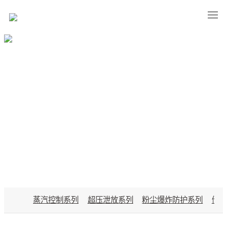
PRODUCTS
蒸汽控制系列
超压泄放系列
粉尘爆炸防护系列
储能
开云(中国)