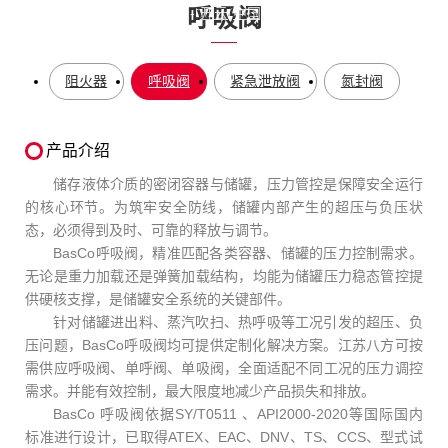
呼吸阀
您当前所在的位置：
首页
-
开云(中国)
-
蒸汽控制系列
-
呼吸阀
阻火器
呼吸阀
紧急泄放阀
氮封阀
产品介绍
储存液体介质的密闭容器与储罐，压力管控是保障安全运行
的核心环节。为筑牢安全防线，储罐内部产生的超压与负压状
态，必须得到及时、可靠的释放与调节。
BasCo呼吸阀，精准匹配各类容器、储罐的压力控制需求。
无论是重力加载还是弹簧加载结构，均能为储罐压力稳态管控提
供硬核支撑，是储罐安全系统的关键部件。
针对储罐进出料、蒸汽吹扫、热呼吸等工况引发的超压、负
压问题，BasCo呼吸阀均可提供定制化解决方案。江苏八方可按
需供应呼吸阀、单呼阀、单吸阀，全面适配不同工况的压力调控
需求。并能有效控制，最大限度地减少产品损失和排放。
BasCo 呼吸阀依据SY/T0511 、API2000-2020等国际国内
标准进行设计，已取得ATEX、EAC、DNV、TS、CCS、型式试