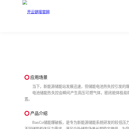
应用场景
当下，新能源储能站发展迅速，但储能电池热失控引发的
电池储能热失控会瞬间产生高压可燃气体，密闭舱体极易
置。
产品介绍
BasCo储能爆破板，是专为新能源储能系统研发的较低
不同储能柜体压力需求，满足户外储能场景长期稳定使用，为