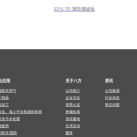
EPS-TP 薄款爆破板
业应用
关于八方
资讯
油和天然气
公司简介
公司新闻
工制品
企业文化
行业动态
品加工
资质认证
常见问题
船业、海上平台和装卸系统
参编标准
气及污水处理
测试基地
物医药
交流互动
空航天/国防
服务