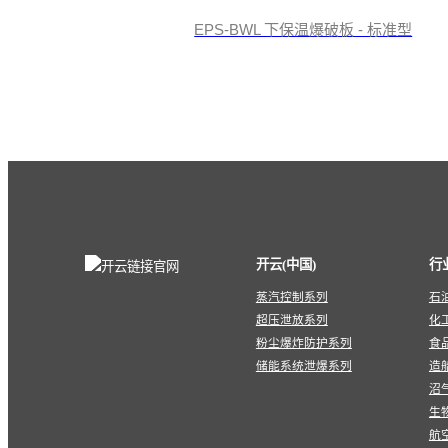
EPS-BWL 下保温爆破板 - 标准型
开云(中国)
行
蒸汽控制系列
石
超压泄放系列
化
粉尘爆炸防护系列
食
储能系统泄爆系列
造
沼
生
航