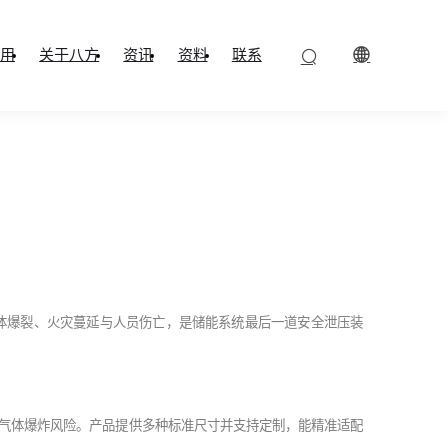
用
关于八方
资讯
资料
联系
体爆裂、火灾蔓延与人员伤亡，是储能系统最后一道安全泄压装
燃气体爆炸风险。产品提供多种标准尺寸并支持定制，能精准适配