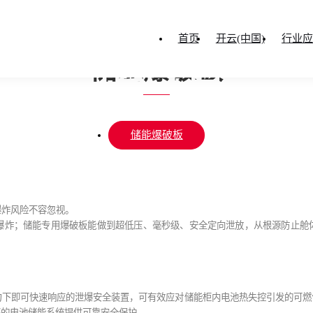
PRODUCTS
首页
开云(中国)
行业应
开云(中国)
储能爆破板
您当前所在的位置：
首页
-
开云(中国)
-
储能系统泄爆系列
-
储能爆破板
储能爆破板
爆炸风险不容忽视。
爆炸；储能专用爆破板能做到超低压、毫秒级、安全定向泄放，从根源防止舱
压力下即可快速响应的泄爆安全装置，可有效应对储能柜内电池热失控引发的可
您的电池储能系统提供可靠安全保护。