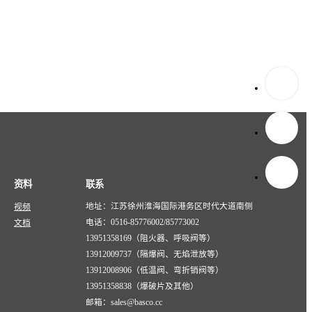
资料
联系
地址：江苏徐州淮海国际港务区时代大道南侧
视频
电话：0516-85776002/85773002
文档
13951358169（阻火器、呼吸阀等）
13912009737（隔爆阀、无焰泄放等）
13912008906（低温阀、弯折销阀等）
13951358838（爆破片及其他）
邮箱：sales@basco.cc