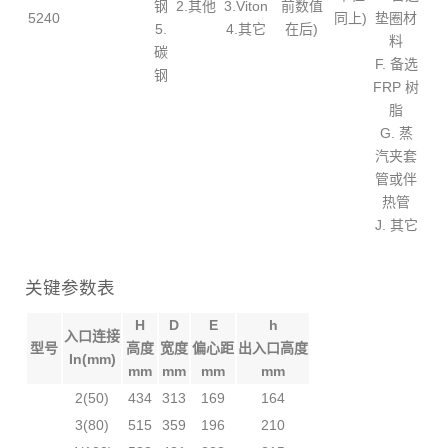
钢
2.其他
3.Viton
前数值
5240
同上)
垫圈材
5.
4.其它
在后)
料
碳
F. 备选
钢
FRP 树
脂
G. 蒸
汽夹套
管或伴
热管
J. 其它
关键参数表
H
D
E
h
入口连接
型号
高度
宽度
偏心距
出入口高度
In(mm)
mm
mm
mm
mm
2(50)
434
313
169
164
3(80)
515
359
196
210