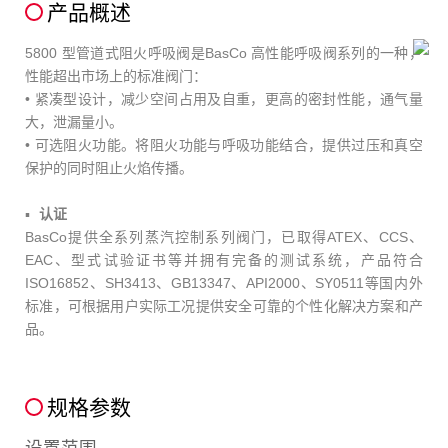
产品概述
5800 型管道式阻火呼吸阀是BasCo 高性能呼吸阀系列的一种，
性能超出市场上的标准阀门：
• 紧凑型设计，减少空间占用及自重，更高的密封性能，通气量
大，泄漏量小。
• 可选阻火功能。将阻火功能与呼吸功能结合，提供过压和真空
保护的同时阻止火焰传播。
认证
BasCo提供全系列蒸汽控制系列阀门，已取得ATEX、CCS、
EAC、型式试验证书等并拥有完备的测试系统，产品符合
ISO16852、SH3413、GB13347、API2000、SY0511等国内外
标
准，可根据用户实际工况提供安全可靠的个性化解决方案和产
品。
规格参数
设置范围