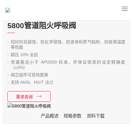
5800管道阻火呼吸阀
较好的抗腐蚀、抗化学侵蚀、抗液体和蒸气粘附、抗极限温度
等性能
超压 10% 全启
泄漏量远小于 API2000 标准，并保证很高的设定精确度
（±3%）
阀芯组件可现场更换
支持 ANSI、HG/T 法兰
需求咨询
产品概述
规格参数
资料下载