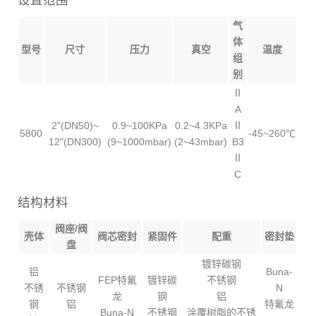
气
体
型号
尺寸
压力
真空
温度
组
别
Ⅱ
A
2”(DN50)~
0.9~100KPa
0.2~4.3KPa
Ⅱ
5800
-45~260℃
12"(DN300)
(9~1000mbar)
(2~43mbar)
B3
Ⅱ
C
结构材料
阀座/阀
壳体
阀芯密封
紧固件
配重
密封垫
盘
镀锌碳钢
铝
Buna-
FEP特氟
镀锌碳
不锈钢
不锈
不锈钢
N
龙
钢
铝
钢
铝
特氟龙
Buna-N
不锈钢
涂覆树脂的不锈