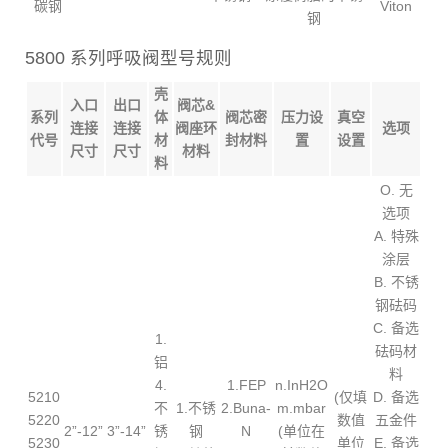
碳钢
Viton
钢
5800 系列呼吸阀型号规则
壳
入口
出口
阀芯&
系列
体
阀芯密
压力设
真空
连接
连接
阀座环
选项
代号
材
封材料
置
设置
尺寸
尺寸
材料
料
O. 无
选项
A. 特殊
涂层
B. 不锈
钢砝码
C. 备选
1.
砝码材
铝
料
4.
1.FEP
n.InH2O
5210
(仅填
D. 备选
不
1.不锈
2.Buna-
m.mbar
5220
数值
五金件
2”-12”
3”-14”
锈
钢
N
(单位在
5230
单位
E. 备选