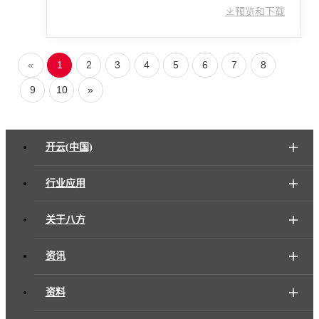
预览和下载
«
1
2
3
4
5
6
7
8
9
10
»
开云(中国)
行业应用
关于八方
资讯
资料