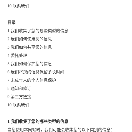
10.联系我们
目录
1.我们收集了您的哪些类型的信息
2.我们如何使用您的信息
3.我们如何共享您的信息
4.委托处理
5.我们如何保护您的信息
6.我们将您的信息保留多长时间
7.未成年人的个人信息保护
8.通知和修订
9.第三方链接
10.联系我们
1.我们收集了您的哪些类型的信息
当您使用本网站时，我们可能会收集您的以下类别的信息：