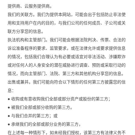
提供商、云服务提供商。
我们的关联方。我们为提供本网站，可能会出于包括防止非法使
用和支持用户在内的目的，与我们公司的任何成员、子公司或关
联方分享您的信息。
执法机构和主管部门。我们可能会根据法院判决、传票、合法的
诉讼准备程序的要求、监管要求，或在法律允许或要求提供信息
的情况，包括我们合理认为有必要或适宜对非法活动、涉嫌欺诈
或对任何人的人身安全的潜在威胁进行调查、预防或采取行动的
情况，而向主管部门、法院、第三方和其他机构分享您的信息。
出售或兼并。我们可能向符合以下情形的任何第三方披露您的信
息：
● 收购或有意收购我们全部或部分资产或股份的第三方；
● 被我们全部或部分收购的第三方。
● 与我们合并的第三方；或
● 承继我们的全部或部分业务的第三方，
在上述每一种情形下，如未经我们授权，该第三方有法律义务不