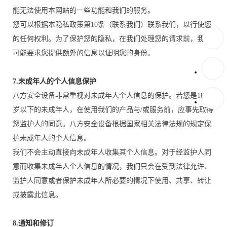
能无法使用本网站的一些功能和我们的服务。
您可以根据本隐私政策第10条（联系我们）联系我们，以行使您
的任何权利。为了保护您的隐私，在我们处理您的请求前，我们
可能要求您提供额外的信息以证明您的身份。
7.未成年人的个人信息保护
八方安全设备非常重视对未成年人个人信息的保护。若您是18周
岁以下的未成年人，在使用我们的产品与/或服务前，应事先取得
您监护人的同意。八方安全设备根据国家相关法律法规的规定保
护未成年人的个人信息。
我们不会主动直接向未成年人收集其个人信息。对于经监护人同
意而收集未成年人个人信息的情况，我们只会在受到法律允许、
监护人同意或者保护未成年人所必要的情况下使用、共享、转让
或披露此信息。
8.通知和修订