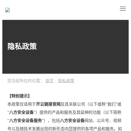
隐私政策
您当前所在的位置：
首页
·
隐私政策
【特别提示】
本政策仅适用于
开云链接官网
及其关联公司（以下或称“我们”或
“
八方安全设备
”）提供的产品和服务及其延伸的功能（以下简称
“
八方安全设备服务
”），包括
八方安全设备
网站、公众号、视频
号以及随技术发展出现的新形态向您提供的各项产品和服务。如