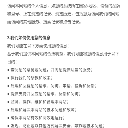
访问本网站的个人信息，如您的系统所在国家/地区、设备的品牌
和型号、正在浏览的记录、浏览历史，包括您为访问我们的网站
而访问的其他服务、搜索记录和点击记录。
2.我们如何使用您的信息
我们可能在以下方面使用您的信息：
基于我们提供本网站的合法利益，我们可能将您的信息用于以下
目的：
● 查阅您的意见或问题，并向您提供适当的服务；
● 执行我们的条款和政策；
● 处理和回复您的请求、问询、申请、投诉和反馈；
● 提供支持并回应您的请求、反馈和问询；
● 监测、操作、维护和管理本网站；
● 处理和解决本网站的技术问题和故障；
● 确保本网站有效和高效地运行；
● 发现、防止或以其他方式解决安全、欺诈或技术问题；