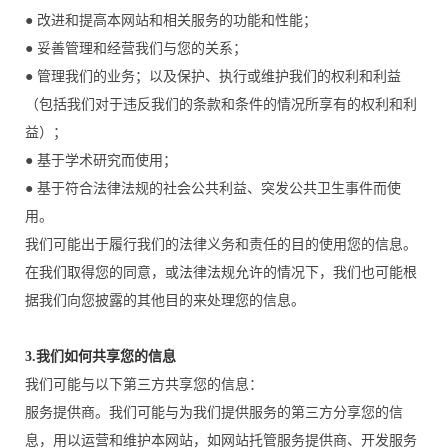
● 改进和提高本网站和相关服务的功能和性能；
● 妥善管理和经营我们与您的关系；
● 管理我们的业务；以及保护、执行或维护我们的权利和利益
（包括我们对于违反我们的条款和条件的情况所享有的权利和利
益）；
● 基于学术研究而使用；
● 基于符合法律法规的社会公共利益、突发公共卫生事件而使
用。
我们可能出于履行我们的法律义务和责任的目的使用您的信息。
在我们取得您的同意，或法律法规允许的情况下，我们也可能根
据我们向您披露的其他目的来处理您的信息。
3.我们如何共享您的信息
我们可能与以下第三方共享您的信息：
服务提供商。我们可能与为我们提供服务的第三方分享您的信
息，用以运营和维护本网站，如网站托管服务提供商、开发服务