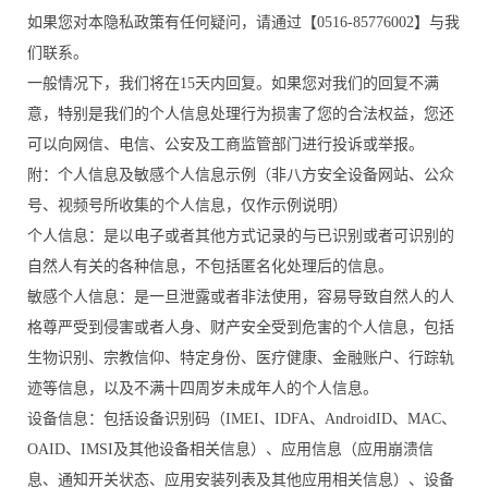
如果您对本隐私政策有任何疑问，请通过【0516-85776002】与我
们联系。
一般情况下，我们将在15天内回复。如果您对我们的回复不满
意，特别是我们的个人信息处理行为损害了您的合法权益，您还
可以向网信、电信、公安及工商监管部门进行投诉或举报。
附：个人信息及敏感个人信息示例（非八方安全设备网站、公众
号、视频号所收集的个人信息，仅作示例说明）
个人信息：是以电子或者其他方式记录的与已识别或者可识别的
自然人有关的各种信息，不包括匿名化处理后的信息。
敏感个人信息：是一旦泄露或者非法使用，容易导致自然人的人
格尊严受到侵害或者人身、财产安全受到危害的个人信息，包括
生物识别、宗教信仰、特定身份、医疗健康、金融账户、行踪轨
迹等信息，以及不满十四周岁未成年人的个人信息。
设备信息：包括设备识别码（IMEI、IDFA、AndroidID、MAC、
OAID、IMSI及其他设备相关信息）、应用信息（应用崩溃信
息、通知开关状态、应用安装列表及其他应用相关信息）、设备