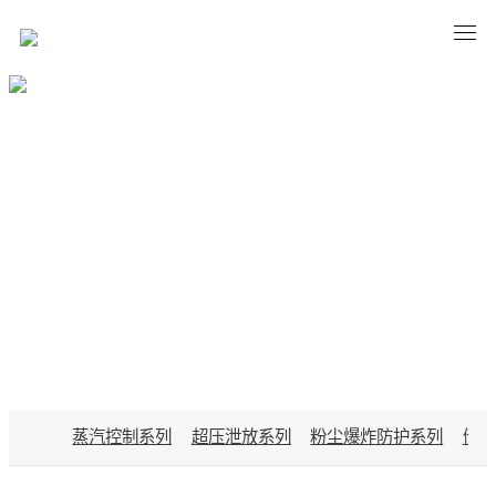
PRODUCTS
蒸汽控制系列
超压泄放系列
粉尘爆炸防护系列
储能
开云(中国)