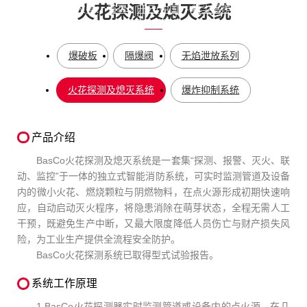
火花探测及熄灭系统
您当前所在的位置：
首页
-
开云(中国)
-
粉尘爆炸防护系列
-
火
花探测及熄灭系统
爆破板
隔爆阀
无焰泄放系列
火花探测及熄灭系统
爆炸抑制系统
产品介绍
BasCo火花探测及熄灭系统是一套集“探测、报警、灭火、联
动、监控”于一体的独立式智能消防系统，可实时监测管道及设备
内的微小火花、燃烧颗粒与阴燃物料，在点火源形成初期快速响
应，自动启动灭火程序，将隐患消除在萌芽状态，全程无需人工
干预，既避免生产中断，又最大限度降低人员伤亡与财产损失风
险，为工业生产提供全流程安全防护。
BasCo火花探测系统已取得型式试验报告。
系统工作原理
1.BasCo火花探测器实时监测管道或设备内的点火源，在几