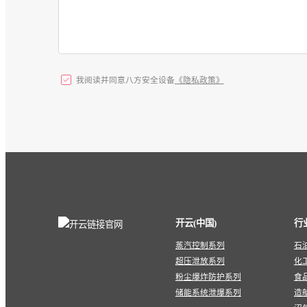
我阅读并同意八方安全设备
《隐私政策》
开云(中国)
行
蒸汽控制系列
石
超压泄放系列
化
粉尘爆炸防护系列
食
储能系统泄爆系列
造