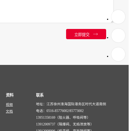
立即提交
资料
联系
地址：江苏徐州淮海国际港务区时代大道南侧
视频
电话：0516-85776002/85773002
文档
13951358169（阻火器、呼吸阀等）
13912009737（隔爆阀、无焰泄放等）