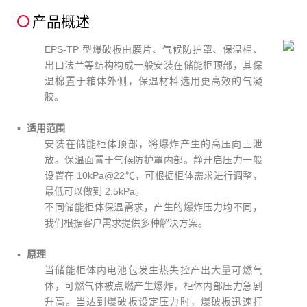
产品概述
EPS-TP 型爆破板由膜片、气候防护罩、保温棉、
出口法兰等结构构成一般安装在储能柜顶部，其保
温棉置于箱体外侧，保温材料选用更高效的气凝
胶。
适用范围
安装在储能柜体顶部，将爆炸产生的高压向上泄
放。保温面置于气候防护罩内部。静开启压力一般
设置在 10kPa@22℃，可根据柜体需求进行调整，
最低可以做到 2.5kPa。
不同储能柜体保温需求，产生的爆炸压力均不同，
我们根据客户需求提供多种解决方案。
原理
当储能柜体内电池包发生热失控产出大量可燃气
体，可燃气体被点燃产生爆炸，柜体内部压力急剧
升高。当达到爆破板设定压力时，爆破板迅速打